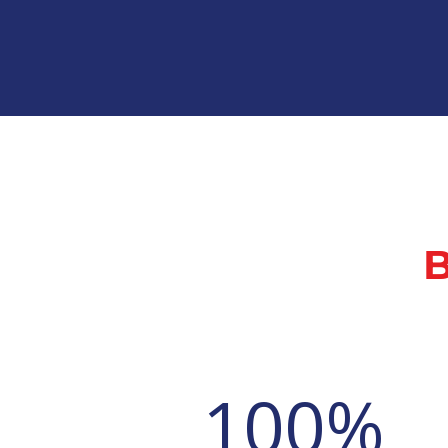
B
100
%