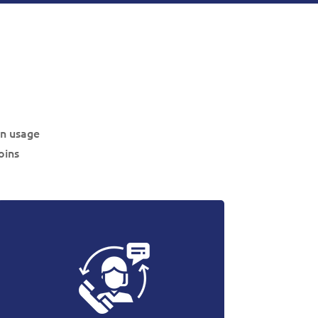
un usage
oins