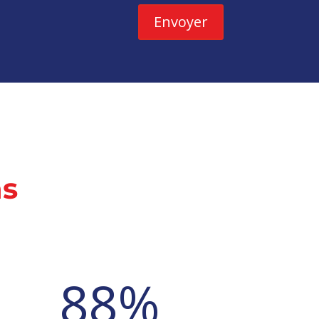
Envoyer
ns
88
%