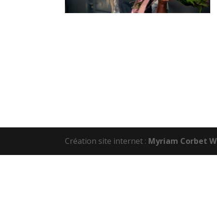
Création site internet :
Myriam Corbet W