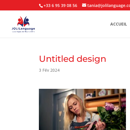
+33 6 95 39 08 56
tania@jolilanguage.
ACCUEIL
Untitled design
3 Fév 2024