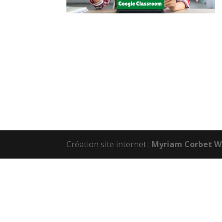
Création site internet :
Myriam Corbet W