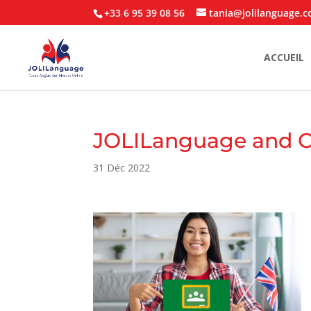
+33 6 95 39 08 56
tania@jolilanguage.
ACCUEIL
JOLILanguage and Cl
31 Déc 2022