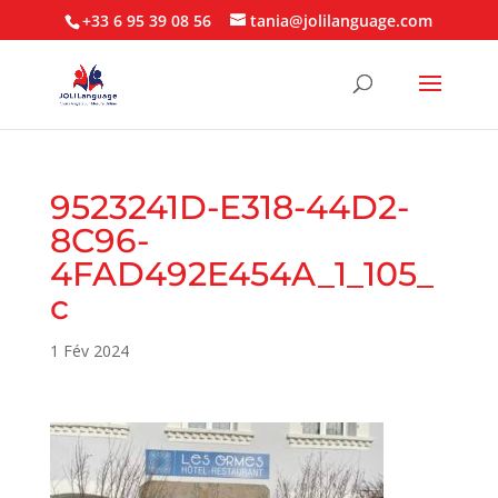
+33 6 95 39 08 56
tania@jolilanguage.com
9523241D-E318-44D2-
8C96-
4FAD492E454A_1_105_
c
1 Fév 2024