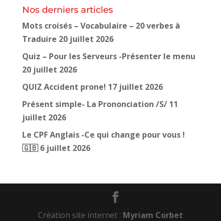
Nos derniers articles
Mots croisés – Vocabulaire – 20 verbes à
Traduire
20 juillet 2026
Quiz – Pour les Serveurs -Présenter le menu
20 juillet 2026
QUIZ Accident prone!
17 juillet 2026
Présent simple- La Prononciation /S/
11
juillet 2026
Le CPF Anglais -Ce qui change pour vous !
🇬🇧
6 juillet 2026
Création site internet :
Myriam Corbet