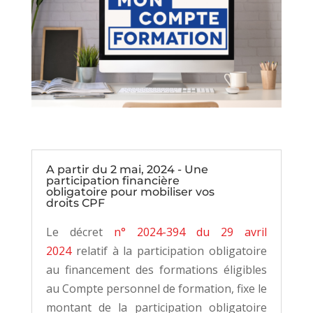
A partir du 2 mai, 2024 - Une
participation financière
obligatoire pour mobiliser vos
droits CPF
Le décret
n° 2024-394 du 29 avril
2024
relatif à la participation obligatoire
au financement des formations éligibles
au Compte personnel de formation, fixe le
montant de la participation obligatoire