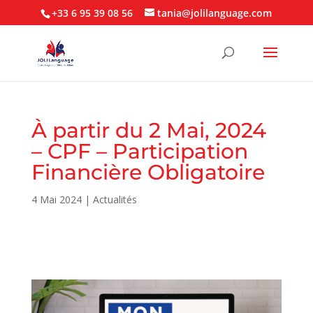
+33 6 95 39 08 56
tania@jolilanguage.com
À partir du 2 Mai, 2024
– CPF – Participation
Financière Obligatoire
4 Mai 2024
|
Actualités