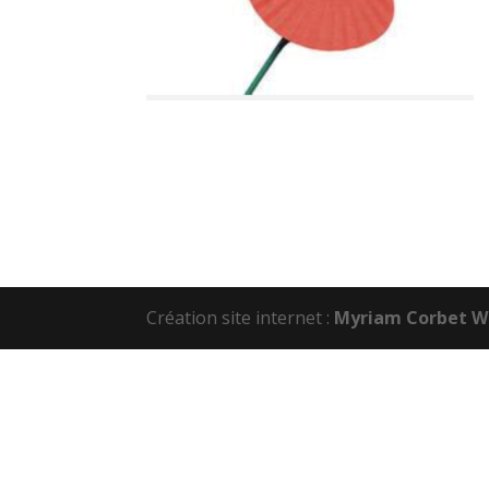
Création site internet :
Myriam Corbet W