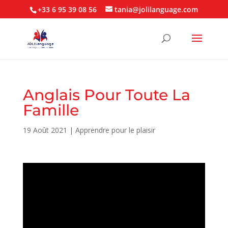
+33 6 95 39 08 56
tania@jolilanguage.com
Anglais Pour Toute La
Famille
19 Août 2021
|
Apprendre pour le plaisir