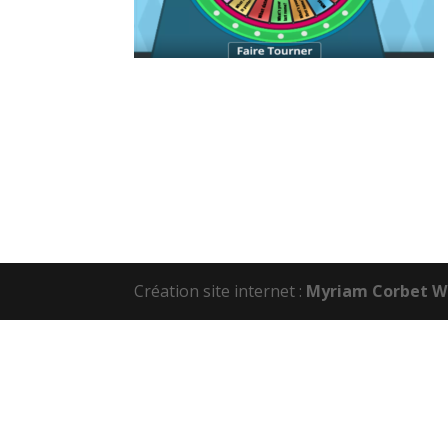
Création site internet :
Myriam Corbet W