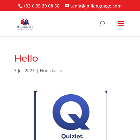
+33 6 95 39 08 56
tania@jolilanguage.com
Hello
3 Juil 2023
|
Non classé