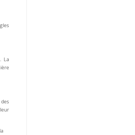
gles
. La
ière
 des
leur
la