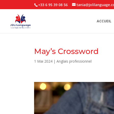
+33 6 95 39 08 56
tania@jolilanguage.
ACCUEIL
May’s Crossword
1 Mai 2024
|
Anglais professionnel