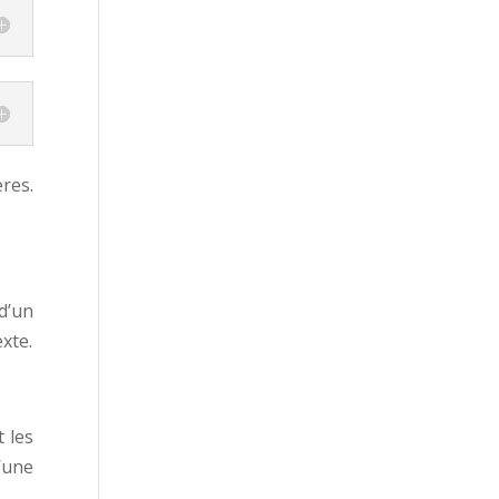
res.
d’un
xte.
 les
’une